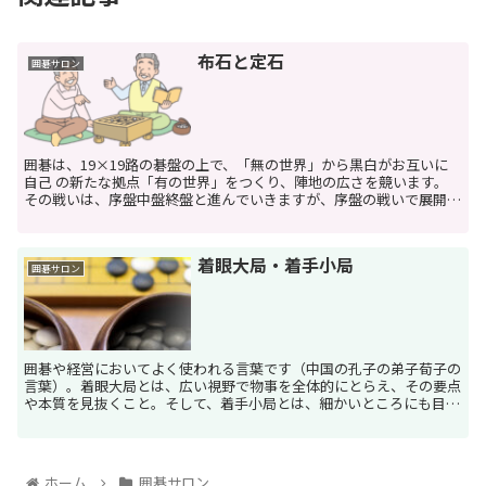
布石と定石
囲碁サロン
囲碁は、19×19路の碁盤の上で、「無の世界」から黒白がお互いに
自己 の新たな拠点「有の世界」をつくり、陣地の広さを競います。
その戦いは、序盤中盤終盤と進んでいきますが、序盤の戦いで展開さ
れる のが「布石と定石」...
着眼大局・着手小局
囲碁サロン
囲碁や経営においてよく使われる言葉です（中国の孔子の弟子荀子の
言葉）。着眼大局とは、広い視野で物事を全体的にとらえ、その要点
や本質を見抜くこと。そして、着手小局とは、細かいところにも目を
配り、具体的に実行していくことです。 囲碁には、...
ホーム
囲碁サロン