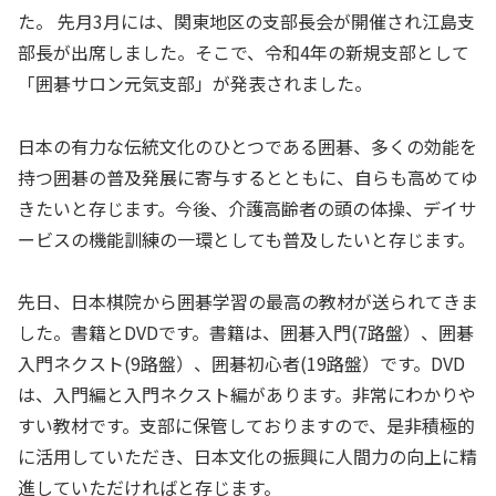
た。 先月3月には、関東地区の支部長会が開催され江島支
部長が出席しました。そこで、令和4年の新規支部として
「囲碁サロン元気支部」が発表されました。
日本の有力な伝統文化のひとつである囲碁、多くの効能を
持つ囲碁の普及発展に寄与するとともに、自らも高めてゆ
きたいと存じます。今後、介護高齢者の頭の体操、デイサ
ービスの機能訓練の一環としても普及したいと存じます。
先日、日本棋院から囲碁学習の最高の教材が送られてきま
した。書籍とDVDです。書籍は、囲碁入門(7路盤）、囲碁
入門ネクスト(9路盤）、囲碁初心者(19路盤）です。DVD
は、入門編と入門ネクスト編があります。非常にわかりや
すい教材です。支部に保管しておりますので、是非積極的
に活用していただき、日本文化の振興に人間力の向上に精
進していただければと存じます。