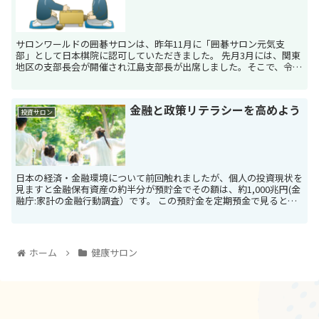
サロンワールドの囲碁サロンは、昨年11月に「囲碁サロン元気支
部」として日本棋院に認可していただきました。 先月3月には、関東
地区の支部長会が開催され江島支部長が出席しました。そこで、令和
4年の新規支部として「囲碁サロン元気支部」が発表されま...
金融と政策リテラシーを高めよう
投資サロン
日本の経済・金融環境について前回触れましたが、個人の投資現状を
見ますと金融保有資産の約半分が預貯金でその額は、約1,000兆円(金
融庁:家計の金融行動調査）です。 この預貯金を定期預金で見ると、
日本における金利の推移は1974年は8％...
ホーム
健康サロン