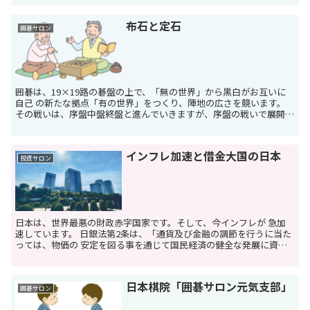
布石と定石
囲碁サロン
囲碁は、19×19路の碁盤の上で、「無の世界」から黒白がお互いに
自己 の新たな拠点「有の世界」をつくり、陣地の広さを競います。
その戦いは、序盤中盤終盤と進んでいきますが、序盤の戦いで展開さ
れる のが「布石と定石」...
インフレ加速と借金大国の日本
投資サロン
日本は、世界最悪の財政赤字国家です。そして、今インフレが 急加
速しています。 日銀法第2条は、「通貨及び金融の調節を行うに当た
っては、物価の 安定を図る事を通じて国民経済の健全な発展に資す
ることをもって、 その理念と...
日本棋院「囲碁サロン元気支部」
囲碁サロン