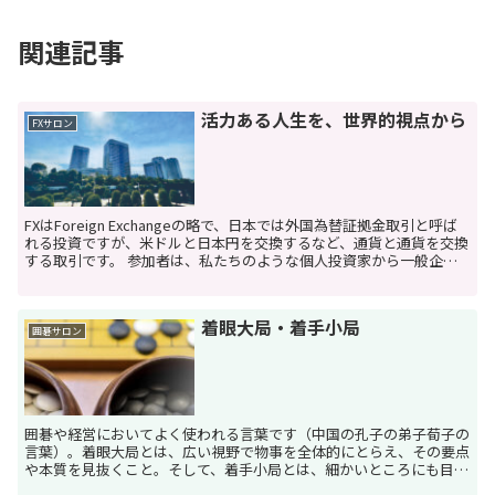
関連記事
活力ある人生を、世界的視点から
FXサロン
FXはForeign Exchangeの略で、日本では外国為替証拠金取引と呼ば
れる投資ですが、米ドルと日本円を交換するなど、通貨と通貨を交換
する取引です。 参加者は、私たちのような個人投資家から一般企
業、銀行、証券会社、機関投資家、そ...
着眼大局・着手小局
囲碁サロン
囲碁や経営においてよく使われる言葉です（中国の孔子の弟子荀子の
言葉）。着眼大局とは、広い視野で物事を全体的にとらえ、その要点
や本質を見抜くこと。そして、着手小局とは、細かいところにも目を
配り、具体的に実行していくことです。 囲碁には、...